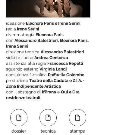
ideazione
Eleonora Paris e Irene Serini
regia
Irene Serini
drammaturgia
Eleonora Paris
con
Alessandro Balestrieri, Eleonora Paris,
Irene Serini
direzione tecnica
Alessandro Balestrieri
video e suono
Andrea Centonza
assistenza alla regia
Francesca Repetti
sguardo esterno
Virginia Landi
consulenza filosofica
Raffaella Colombo
produzione
Teatro della Caduta e Z.I.A. -
Zona Indipendente Artistica
con il sostegno di
IfPrana
e
Qui e Ora
residenze teatrali
dossier
tecnica
stampa