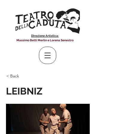
Direzione Artistica:
Massimo Betti Merlin e Lorena Senestro
< Back
LEIBNIZ