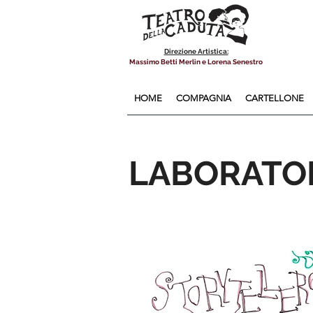
Direzione Artistica:
Massimo Betti Merlin e Lorena Senestro
HOME
COMPAGNIA
CARTELLONE
LABORATO