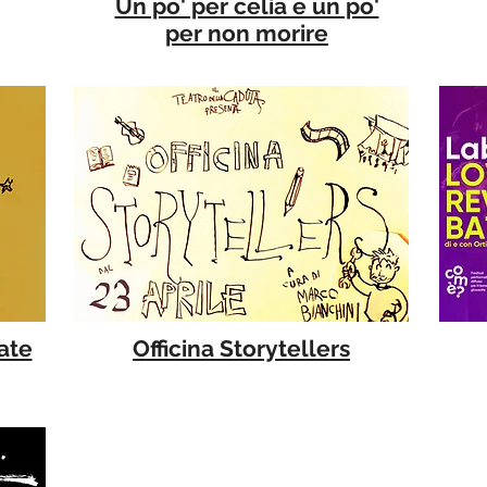
Un po' per celia e un po'
per non morire
ate
Officina Storytellers