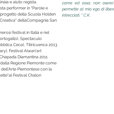
naia e aiuto regista.
carne ed ossa, non oserei
sta performer in "Parole e
permette al mio ego di liberar
 progetto della Scuola Holden
intrecciati. “ C.K.
 Creativa" dellaCompagnia San
rosi festival in Italia e nel
Portogallo), Spectaculo
bblica Ceca), Titiricuenca 2013
ry), Festival Alwan'art
a Chapada Diamantina 2011
ata dalla Regione Piemonte come
e dell'Arte Piemontese con la
tte"al Festival Chalon