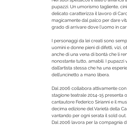
pupazzi. Un umorismo tagliente, cin
delicato caratterizza il lavoro di Ca
magicamente dal palco per dare vita a
grado di arrivare dove l'uomo in ca
I personaggi da lei creati sono semp
uomini e donne pieni di difetti, vizi,
anche di una vena di bontà che li 
nonostante tutto, amabili. I pupazzi 
dall’artista stessa che ha una esperie
dell’uncinetto a mano libera.
Dal 2006 collabora attivamente con i
stagione teatrale 2014-15 presenta o
cantautore Federico Sirianni e il mus
decima edizione del Varietà della C
vantando per ogni serata il sold out.
Dal 2006 lavora per la compagnia di 