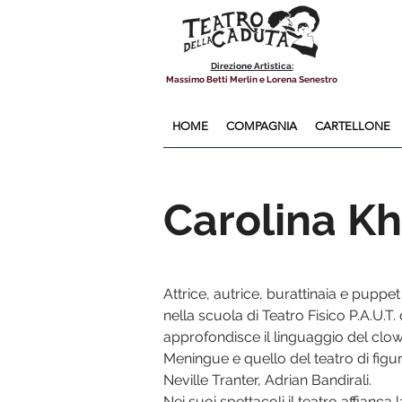
Direzione Artistica:
Massimo Betti Merlin e Lorena Senestro
HOME
COMPAGNIA
CARTELLONE
Carolina K
Attrice, autrice, burattinaia e puppe
nella scuola di Teatro Fisico P.A.U.T. 
approfondisce il linguaggio del clow
Meningue e quello del teatro di fig
Neville Tranter, Adrian Bandirali.
Nei suoi spettacoli il teatro affianca 