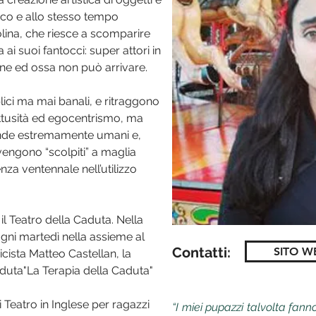
ico e allo stesso tempo
rolina, che riesce a scomparire
i suoi fantocci: super attori in
rne ed ossa non può arrivare.
lici ma mai banali, e ritraggono
 ottusità ed egocentrismo, ma
rende estremamente umani e,
vengono “scolpiti” a maglia
nza ventennale nell’utilizzo
l Teatro della Caduta. Nella
gni martedì nella assieme al
Contatti:
SITO W
icista Matteo Castellan, la
aduta"La Terapia della Caduta"
Teatro in Inglese per ragazzi
“I miei pupazzi talvolta fann