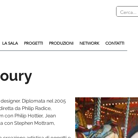
LA SALA
PROGETTI
PRODUZIONI
NETWORK
CONTATTI
houry
t designer. Diplomata nel 2005
diretta da Philip Radice,
n con Philip Hottier, Jean
ura con Stephen Mottram,
la creazione artistica di oggetti e