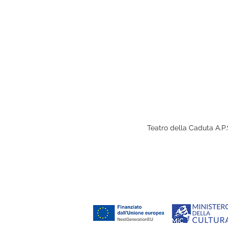
Ginodramma
Teatro della Caduta A.P.S