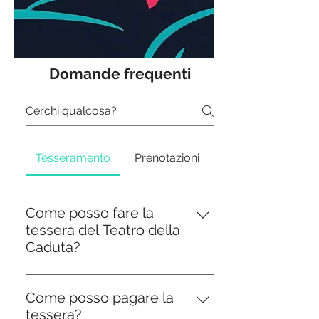
Domande frequenti
Tesseramento
Prenotazioni
Come posso fare la
tessera del Teatro della
Caduta?
Abbiamo rinnovato il nostro
sistema di tesseramento e
Come posso pagare la
prenotazione online così da
tessera?