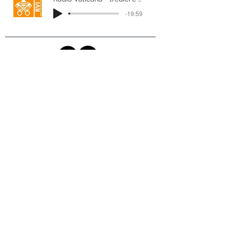
-19:59
Teatro della Caduta A.P.S. - Piazza Santa Giulia, 11 -
Uffici: Via Fontanesi, 25 - Teatro: via Buniva 24 -
10124 Torino (TO)
P.Iva/C.F.
08714940015
- Tel. 011/2453869
TRASPARENZA
TRATTAMENTO DATI PERSONALI