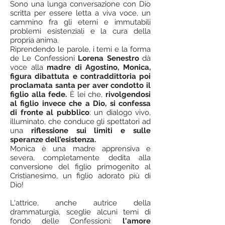
Sono una lunga conversazione con Dio
scritta per essere letta a viva voce, un
cammino fra gli eterni e immutabili
problemi esistenziali e la cura della
propria anima.
Riprendendo le parole, i temi e la forma
de Le Confessioni
Lorena Senestro
dà
voce alla
madre di Agostino, Monica,
figura dibattuta e contraddittoria poi
proclamata santa per aver condotto il
figlio alla fede.
È lei che,
rivolgendosi
al figlio invece che a Dio, si confessa
di fronte al pubblico
: un dialogo vivo,
illuminato, che conduce gli spettatori ad
una
riflessione sui limiti e sulle
speranze dell’esistenza.
Monica è una madre apprensiva e
severa, completamente dedita alla
conversione del figlio primogenito al
Cristianesimo, un figlio adorato più di
Dio!
L'attrice, anche autrice della
drammaturgia, sceglie alcuni temi di
fondo delle Confessioni:
l'amore