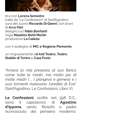
di e con
Lorena Senestro
tratto da “Le Confessioni” di Sant’Agostino
cura del suono
Riccardo Di Gianni
, con brani
di
Arvo Pärt
disegno luci
Fabio Bonfanti
regia
Massimo Betti Merlin
produzione
La Caduta
con il sostegno di
MIC e Regione Piemonte
un ringraziamento a
d Asti Teatro, Teatro
Stabile di Torino
e
Casa Fools
“Amava la mia presenza al suo fianco
come tutte le madri, ma molto più di
molte madri [ … ] piangeva e gemeva e i
suoi tormenti rivelavano l'eredità di Eva”
(Sant’Agostino, Le Confessioni, Libro V).
Le Confessioni
, scritte nel 398 D.C.,
sono il capolavoro di
Agostino
d’Ippona
, santo, filosofo e padre
riconosciuto del pensiero moderno.