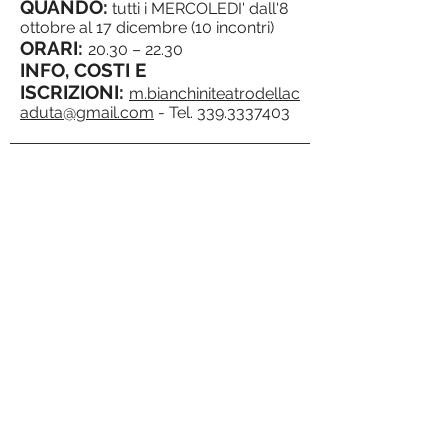
QUANDO:
tutti i MERCOLEDI' dall'8
ottobre al 17 dicembre (10 incontri)
ORARI:
20.30 – 22.30
INFO, COSTI E
ISCRIZIONI:
m.bianchiniteatrodellac
aduta@gmail.com
- Tel.
339.3337403
Teatro della Caduta A.P.S. - Piazza Santa Giulia, 11 -
Uffici: Via Fontanesi, 25 - Teatro: via Buniva 24 -
10124 Torino (TO)
P.Iva/C.F.
08714940015
- Tel. 011/2453869
TRASPARENZA
TRATTAMENTO DATI PERSONALI