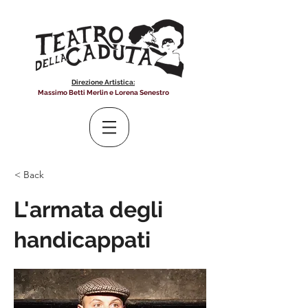
Direzione Artistica:
Massimo Betti Merlin e Lorena Senestro
< Back
L'armata degli
handicappati