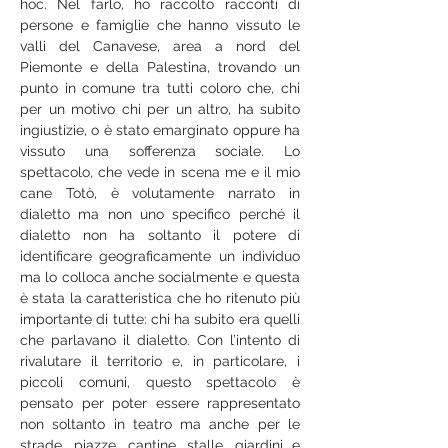
hoc. Nel farlo, ho raccolto racconti di 
persone e famiglie che hanno vissuto le 
valli del Canavese, area a nord del 
Piemonte e della Palestina, trovando un 
punto in comune tra tutti coloro che, chi 
per un motivo chi per un altro, ha subito 
ingiustizie, o è stato emarginato oppure ha 
vissuto una sofferenza sociale. Lo 
spettacolo, che vede in scena me e il mio 
cane Totò, è volutamente narrato in 
dialetto ma non uno specifico perché il 
dialetto non ha soltanto il potere di 
identificare geograficamente un individuo 
ma lo colloca anche socialmente e questa 
è stata la caratteristica che ho ritenuto più 
importante di tutte: chi ha subito era quelli 
che parlavano il dialetto. Con l’intento di 
rivalutare il territorio e, in particolare, i 
piccoli comuni, questo spettacolo è 
pensato per poter essere rappresentato 
non soltanto in teatro ma anche per le 
strade, piazze, cantine, stalle, giardini e 