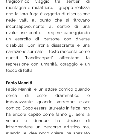
tragicomico viaggio tra sentieri di 
montagna e mulattiere, il gruppo realizza 
che la loro fuga è oggetto di discussione 
nelle valli, al punto che si ritrovano 
inconsapevolmente al centro di una 
rivoluzione contro il regime capeggiando 
un esercito di persone con diverse 
disabilità. Con ironia dissacrante e una 
narrazione surreale, il testo racconta come 
questi "handicappati" affrontano la 
repressione con umanità, coraggio e un 
tocco di follia.
Fabio Manniti
Fabio Manniti è un attore comico quando 
cerca di esser drammatico e 
imbarazzante quando vorrebbe esser 
comico. Dopo essersi laureato in fisica, non 
ha ancora capito come fanno gli aerei a 
volare e dunque ha deciso di 
intraprendere un percorso artistico ma, 
avendo le idee poco chiare, ha spaziato 