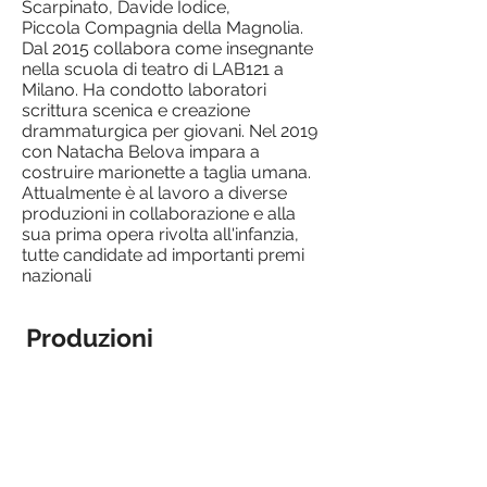
Scarpinato, Davide Iodice,
Piccola Compagnia della Magnolia.
Dal 2015 collabora come insegnante
nella scuola di teatro di LAB121 a
Milano. Ha condotto laboratori
scrittura scenica e creazione
drammaturgica per giovani. Nel 2019
con Natacha Belova impara a
costruire marionette a taglia umana.
Attualmente è al lavoro a diverse
produzioni in collaborazione e alla
sua prima opera rivolta all'infanzia,
tutte candidate ad importanti premi
nazionali
Produzioni
Giannino guard'in aria
Orsòla e il pesciolino d'oro
La foresta
AMY&BLAKE - Concerto p
Ortika
Orsòla
-
e
Giannino
il
guard'in
pesciolino