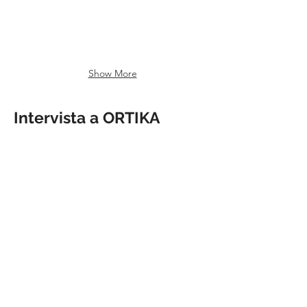
aria
d'oro
Show More
Intervista a ORTIKA