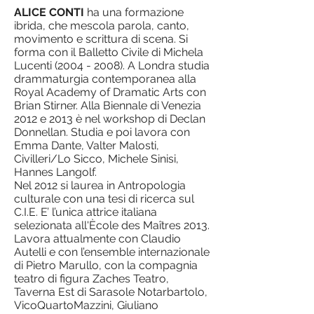
ALICE CONTI
ha una formazione
ibrida, che mescola parola, canto,
movimento e scrittura di scena. Si
forma con il Balletto Civile di Michela
Lucenti
(2004 - 2008)
. A Londra studia
drammaturgia contemporanea alla
Royal Academy of Dramatic Arts con
Brian Stirner. Alla Biennale di Venezia
2012 e 2013 è nel workshop di Declan
Donnellan. Studia e poi lavora con
Emma Dante, Valter Malosti,
Civilleri/Lo Sicco, Michele Sinisi,
Hannes Langolf.
Nel 2012 si laurea in Antropologia
culturale con una tesi di ricerca sul
C.I.E.
E’ l’unica attrice italiana
selezionata all'Ècole des Maîtres 2013.
Lavora attualmente con Claudio
Autelli e con l’ensemble internazionale
di Pietro Marullo, con la compagnia
teatro di figura Zaches Teatro,
Taverna Est di Sarasole Notarbartolo,
VicoQuartoMazzini, Giuliano