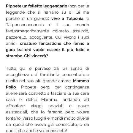
Pippete un folletto leggendario
 (non per le 
leggende che si narrano su di lui ma 
perché è un grande)
 vive a Talponia
, e 
Talpoooooooooonia è il suo mondo 
fantasmagoricamente colorato, assurdo, 
pazzerello, accogliente. Qui vivono i suoi 
amici, 
creature fantastiche che fanno a 
gara tra chi vuole essere il più folle e 
strambo. Chi vincerà? 
Tutto qui è pervaso da un senso di 
accoglienza e di familiarità, concentrato e 
riunito nel suo più grande amore: 
Mamma 
Pollo
. Pippete però, per contingenze 
aliene sarà costretto a lasciare la sua cara 
casa e dolce Mamma, andando ad 
affrontare viaggi spaziali e paure 
esistenziali, che lo faranno però volare 
lontano, verso luoghi e mondi molto diversi 
da quelli che aveva già conosciuto, e da 
quelli che anche voi conoscete!