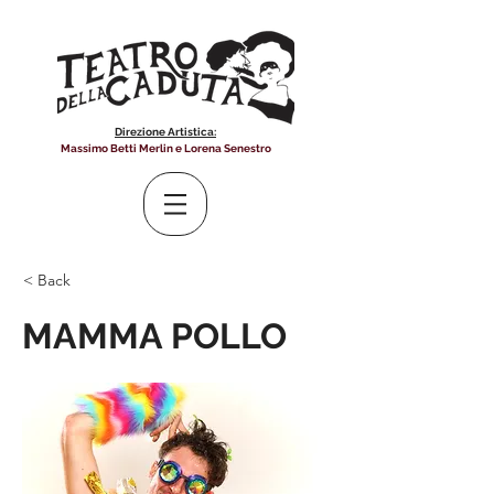
Direzione Artistica:
Massimo Betti Merlin e Lorena Senestro
< Back
MAMMA POLLO