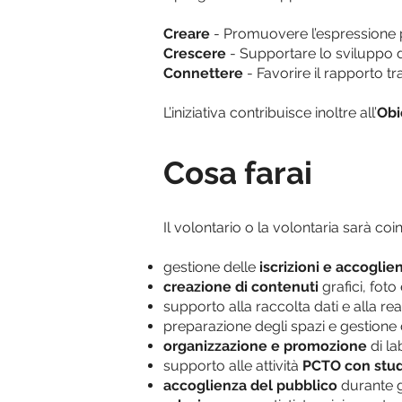
Creare
- Promuovere l’espressione per
Crescere
- Supportare lo sviluppo di
Connettere
- Favorire il rapporto tr
L’iniziativa contribuisce inoltre all’
Obi
Cosa farai
Il volontario o la volontaria sarà coi
gestione delle
iscrizioni e accoglie
creazione di contenuti
grafici, fot
supporto alla raccolta dati e alla re
preparazione degli spazi e gestione d
organizzazione e promozione
di l
supporto alle attività
PCTO con stude
accoglienza del pubblico
durante g