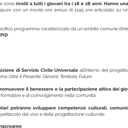
ale sono
rivolti a tutti i giovani tra i 18 e 28 anni. Hanno un
 oppure con un monte ore annuo di 1145 ore articolato su ci
o specifico programma caratterizzato da un ambito comune d’in
SPID
.
izione di Servizio Civile Universale
all’interno del progett
amma
Oltre il Presente: Giovani, Territorio, Futuro
.
romuovere il benessere e la partecipazione attiva dei gio
he, formative e di coinvolgimento nella comunità.
ntari potranno sviluppare competenze culturali, comunic
spettacolo dal vivo e della progettazione culturale.
macroaree
: