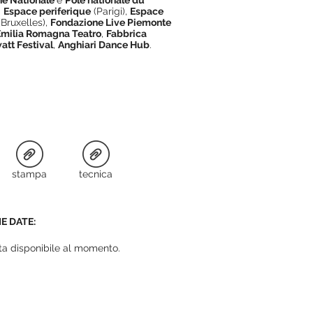
ne Nationale
e
Pole nationale du
,
Espace periferique
(Parigi),
Espace
(Bruxelles),
Fondazione Live Piemonte
Emilia Romagna Teatro
,
Fabbrica
att Festival
,
Anghiari Dance Hub
.
stampa
tecnica
E DATE:
a disponibile al momento.