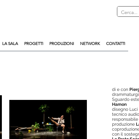
LA SALA
PROGETTI
PRODUZIONI
NETWORK
CONTATTI
di e con
Pier
drammaturg
Sguardo este
Hamon
disegno Luci
tecnico audio
responsabile
produzione
L
coproduzion
con il sosteg