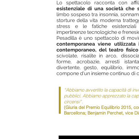
Lo spettacolo racconta con affi
esistenziale di una società che s
limbo sospeso tra insonnia, sonnamb
storture della vita moderna tratte
stress e le fatiche esistenzial
impertinenze tecnologiche e frenesi
Pesadilla è uno spettacolo di mov
contemporanea viene utilizzata 
contemporaneo, del teatro fisic
scivolate, risalite in arco, dissoci
forme, acrobazie, arresti istant
divertente, gesto, equilibrio, immo
compone d'un insieme continuo di ci
“Abbiamo avvertito la capacità di invent
pubblici. Abbiamo apprezzato la capaci
circensi”.
(Giuria del Premio Equilibrio 2015,
co
Barcellona; Benjamin Perchet, vice Dir