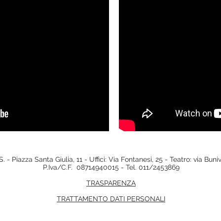
. - Piazza Santa Giulia, 11 - Uffici: Via Fontanesi, 25 - Teatro: via Bun
P.Iva/C.F. 08714940015 - Tel. 011/2453869
TRASPARENZA
TRATTAMENTO DATI PERSONALI