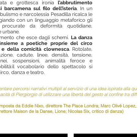
lata e grottesca ironia
l’abbrutimento
i barcamena sul filo dell’isteria
. In un
ulismo e narcolessia Pesadilla ricalca le
ggiando con un linguaggio metaforico gli
i procurate da deformità quotidiane,
e urbane.
imento che esce dagli schemi.
La danza
insieme a poetiche proprie del circo
o e della comicità clownesca
. Rotolate,
azione, cadute, linee, densità, tensione,
anei, sospensioni, animalità feroce e
bilità:il vocabolario dello spettacolo si
rco, danza e teatro.
are percorsi narrativi multipli al servizio di una idea ispirata alla quot
tà di Piergiorgio di utilizzare una libertà del gesto al confine tra dif
mposta da Eddie Nixo, direttore The Place Londra; Marc Olivé Lopez,
ettore Maison de la Danse, Lione; Nicolas Six, critico di danza)