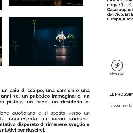
Le Prato Scè
cirque
(Lille)
Catastrophe
dal Vivo
,
Ert 
Europa
,
Kilow
dossier
, un paio di scarpe, una camicia e una
LE PROSSIM
i anni 70, un pubblico immaginario, un
a pistola, un cane,
un desiderio di
Nessuna dat
zione quotidiana e si sposta verso un
ista rappresenta un uomo comune,
entativo disperato di rimanere sveglio e
ntativi per riuscirci
.