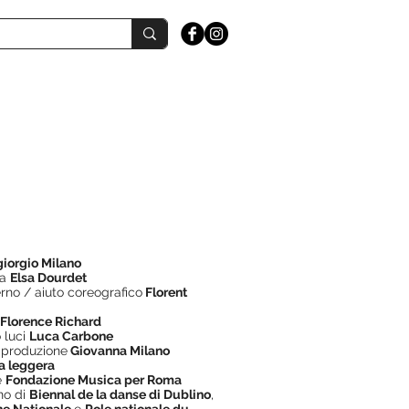
giorgio Milano
ia
Elsa Dourdet
rno / aiuto coreografico
Florent
Florence Richard
 luci
Luca Carbone
 produzione
Giovanna Milano
a leggera
e
Fondazione Musica per Roma
no di
Biennal de la danse di Dublino
,