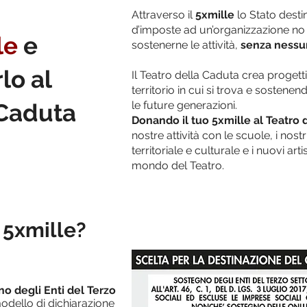
Attraverso il
5xmille
lo Stato desti
d’imposte ad un’organizzazione no p
le
e
sostenerne le attività,
senza nessu
lo al
Il Teatro della Caduta crea progett
territorio in cui si trova e sosten
 Caduta
le future generazioni.
Donando il tuo 5xmille al Teatro 
nostre attività con le scuole, i nost
territoriale e culturale e i nuovi arti
mondo del Teatro.
 5xmille?
o degli Enti del Terzo
odello di dichiarazione