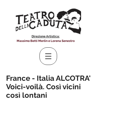
Direzione Artistica:
Massimo Betti Merlin e Lorena Senestro
France - Italia ALCOTRA'
Voici-voilà. Così vicini
così lontani