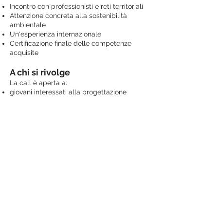
Incontro con professionisti e reti territoriali
Attenzione concreta alla sostenibilità
ambientale
Un'esperienza internazionale
Certificazione finale delle competenze
acquisite
A chi si rivolge
La call è aperta a:
giovani interessati alla progettazione
culturale
professionisti che desiderano approfondire
il lavoro nei territori
volontari e operatori di enti culturali
Non è richiesta una laurea, ma
motivazione e interesse a sviluppare un
progetto concreto.
Come candidarsi
Per partecipare alla selezione è
necessario inviare:
curriculum vitae e lettera motivazionale
una prima idea di progetto culturale da