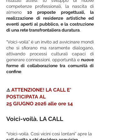
risultati attesi: lo sviluppo di nuove
competenze professionali, la nascita di
almeno
10 proposte progettuali, la
realizzazione di residenze artistiche ed
eventi aperti al pubblico, e la costruzione
di una rete transfrontaliera duratura
.
“Voici-voilà” è un invito ad avvicinare mondi
che si sfiorano ma raramente dialogano,
attivando processi culturali capaci di
generare connessioni, opportunità e
nuove
forme di collaborazione tra comunità di
confine
.
ATTENZIONE! LA CALL E'
⚠️
POSTICIPATA AL
25 GIUGNO 2026 alle ore 14
Voici-voilà. LA CALL
“Voici-voilà. Così vicini così lontani” apre la
call rivolta a chi desidera acquisire