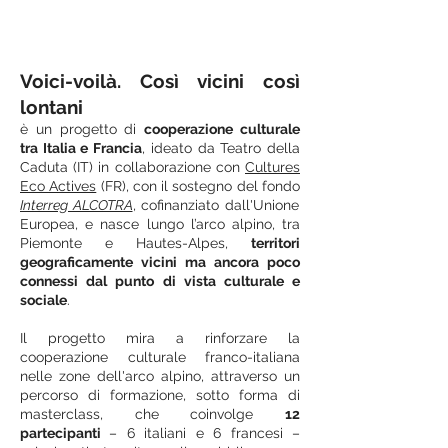
Voici-voilà. Così vicini così
lontani
è un progetto di
cooperazione culturale
tra Italia e Francia
, ideato da Teatro della
Caduta (IT) in collaborazione con
Cultures
Eco Actives
(FR)
,
con il sostegno del fondo
Interreg ALCOTRA
, cofinanziato dall'Unione
Europea, e nasce lungo l’arco alpino, tra
Piemonte e Hautes-Alpes,
territori
geograficamente vicini ma ancora poco
connessi dal punto di vista culturale e
sociale
.
Il progetto mira a rinforzare la
cooperazione culturale franco-italiana
nelle zone dell'arco alpino, attraverso un
percorso di formazione, sotto forma di
masterclass, che coinvolge
12
partecipanti
– 6 italiani e 6 francesi –