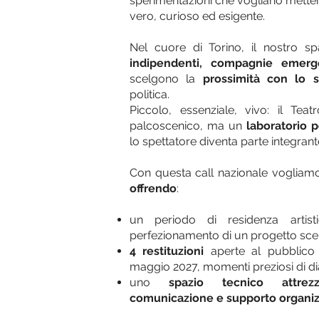
sperimentazioni che vogliano metter
vero, curioso ed esigente.
Nel cuore di Torino, il nostro s
indipendenti, compagnie emerge
scelgono la
prossimità con lo s
politica.
Piccolo, essenziale, vivo: il Te
palcoscenico, ma un
laboratorio 
lo spettatore diventa parte integran
Con questa call nazionale voglia
offrendo
:
un periodo di residenza artisti
perfezionamento di un progetto sc
4 restituzioni
aperte al pubblico 
maggio 2027, momenti preziosi di dia
uno
spazio tecnico attrezz
comunicazione e supporto organiz