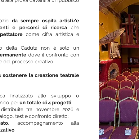
si alla prova davanti a un pubblico
pazio
da sempre ospita artisti/e
nti e percorsi di ricerca
che
pettatore
come cifra artistica e
atro della Caduta non è solo un
permanente
dove il confronto con
te del processo creativo.
mo
sostenere la creazione teatrale
ca finalizzato allo sviluppo o
enico per
un totale di 4 progetti
;
distribuite tra novembre 2026 e
logo, test e confronto diretto;
ato
, accompagnamento alla
zativo
.