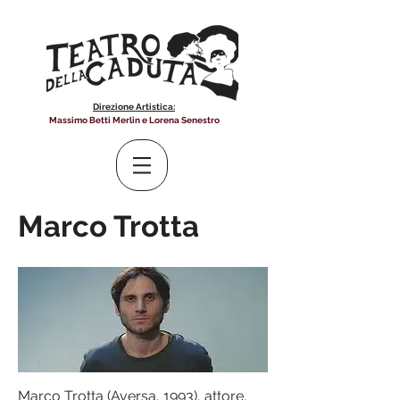
Direzione Artistica:
Massimo Betti Merlin e Lorena Senestro
Marco Trotta
Marco Trotta (Aversa, 1993), attore,