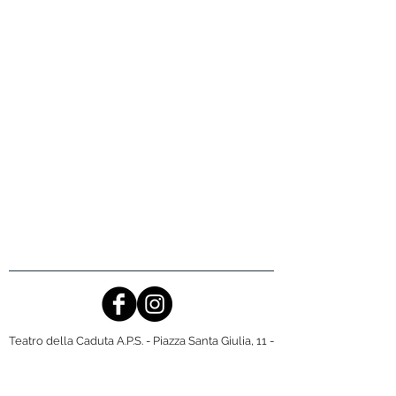
Teatro della Caduta A.P.S. - Piazza Santa Giulia, 11 -
Uffici: Via Fontanesi, 25 - Teatro: via Buniva 24 -
10124 Torino (TO)
P.Iva/C.F.
08714940015
- Tel. 011/2453869