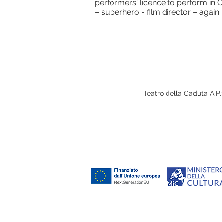
performers' licence to perform in Co
– superhero - film director – again
Teatro della Caduta A.P.S
Con il sostegno di