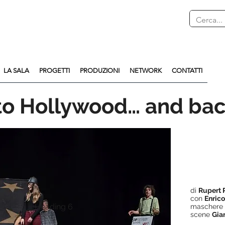
LA SALA
PROGETTI
PRODUZIONI
NETWORK
CONTATTI
to Hollywood… and bac
di
Rupert 
con
Enrico
Heading 6
maschere
scene
Gia