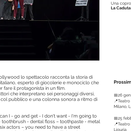
Una copr
La Caduta
lywood lo spettacolo racconta la storia di
Prossim
 italiano, esperto di giocolerie e monociclo che
 fare il protagonista in un film.
ttori che interpretano sei personaggi diversi,
📅26 gen
 col pubblico e una colonna sonora a ritmo di
📍Teatro 
Milano, 
an I - go and get - I don't want - I'm going to
📅25 feb
– toothbrush - dental floss – toothpaste - metal
📍Teatro 
six actors – you need to have a street
Liguria