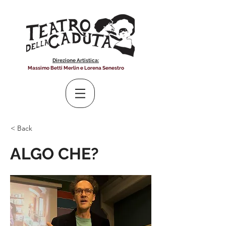
Direzione Artistica:
Massimo Betti Merlin e Lorena Senestro
< Back
ALGO CHE?