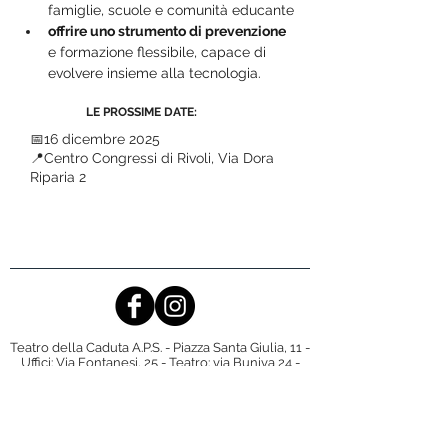
famiglie, scuole e comunità educante
offrire uno strumento di prevenzione
e formazione flessibile, capace di 
evolvere insieme alla tecnologia.
LE PROSSIME DATE:
📅16 dicembre 2025
📍Centro Congressi di Rivoli, Via Dora
Riparia 2
Teatro della Caduta A.P.S. - Piazza Santa Giulia, 11 -
Uffici: Via Fontanesi, 25 - Teatro: via Buniva 24 -
10124 Torino (TO)
P.Iva/C.F.
08714940015
- Tel. 011/2453869
TRASPARENZA