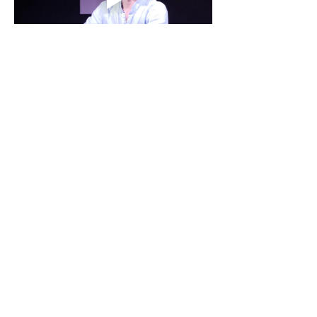
LE PROSSIME DATE:
📅12 marzo 2024
📍Teatro a l'Avogaria, Venezia, Veneto
📅4-8 giugno 2024
📍Fringe Milano, Milano, Lombardia
Teatro della Caduta A.P.S. - Piazza Santa Giulia, 11 -
Uffici: Via Fontanesi, 25 - Teatro: via Buniva 24 -