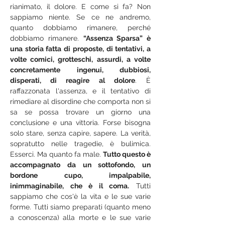
rianimato, il dolore. E come si fa? Non 
sappiamo niente. Se ce ne andremo, 
quanto dobbiamo rimanere, perché 
dobbiamo rimanere. 
“Assenza Sparsa” è 
una storia fatta di proposte, di tentativi, a 
volte comici, grotteschi, assurdi, a volte 
concretamente ingenui, dubbiosi, 
disperati, di reagire al dolore
. È 
raffazzonata l'assenza, e il tentativo di 
rimediare al disordine che comporta non si 
sa se possa trovare un giorno una 
conclusione e una vittoria. Forse bisogna 
solo stare, senza capire, sapere. La verità, 
sopratutto nelle tragedie, è bulimica. 
Esserci. Ma quanto fa male. 
Tutto questo è 
accompagnato da un sottofondo, un 
bordone cupo, impalpabile, 
inimmaginabile, che è il coma.
 Tutti 
sappiamo che cos'è la vita e le sue varie 
forme. Tutti siamo preparati (quanto meno 
a conoscenza) alla morte e le sue varie 