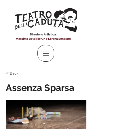
Direzione Artistica:
Massimo Betti Merlin e Lorena Senestro
< Back
Assenza Sparsa