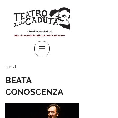
Direzione Artistica:
Massimo Betti Merlin e Lorena Senestro
< Back
BEATA
CONOSCENZA