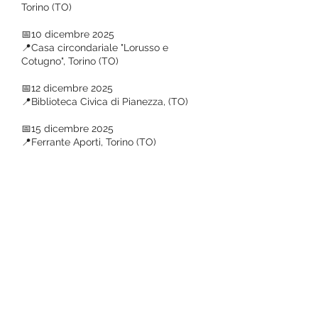
Torino (TO)
📅10 dicembre 2025
📍Casa circondariale "Lorusso e
Cotugno", Torino (TO)
📅12 dicembre 2025
📍Biblioteca Civica di Pianezza, (TO)
📅15 dicembre 2025
📍Ferrante Aporti, Torino (TO)
Teatro della Caduta A.P.S. - Piazza Santa Giulia, 11 -
Uffici: Via Fontanesi, 25 - Teatro: via Buniva 24 -