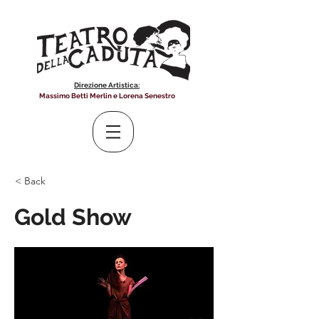
Direzione Artistica:
Massimo Betti Merlin e Lorena Senestro
< Back
Gold Show