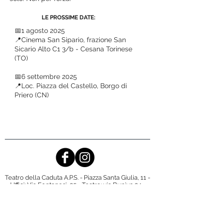
LE PROSSIME DATE:
📅1 agosto 2025
📍Cinema San Sipario, frazione San
Sicario Alto C1 3/b - Cesana Torinese
(TO)
📅6 settembre 2025
📍Loc. Piazza del Castello, Borgo di
Priero (CN)
Teatro della Caduta A.P.S. - Piazza Santa Giulia, 11 -
Uffici: Via Fontanesi, 25 - Teatro: via Buniva 24 -
10124 Torino (TO)
P.Iva/C.F.
08714940015
- Tel. 011/2453869
TRASPARENZA