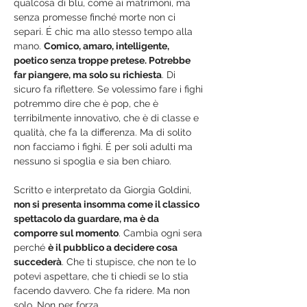
qualcosa di blu, come ai matrimoni, ma 
senza promesse finché morte non ci 
separi. É chic ma allo stesso tempo alla 
mano. 
Comico, amaro, intelligente, 
poetico senza troppe pretese. Potrebbe 
far piangere, ma solo su richiesta
. Di 
sicuro fa riflettere. Se volessimo fare i fighi 
potremmo dire che è pop, che è 
terribilmente innovativo, che è di classe e 
qualità, che fa la differenza. Ma di solito 
non facciamo i fighi. É per soli adulti ma 
nessuno si spoglia e sia ben chiaro.
Scritto e interpretato da Giorgia Goldini, 
non si presenta insomma come il classico 
spettacolo da guardare, ma è da 
comporre sul momento
. Cambia ogni sera 
perché 
è il pubblico a decidere cosa 
succederà
. Che ti stupisce, che non te lo 
potevi aspettare, che ti chiedi se lo stia 
facendo davvero. Che fa ridere. Ma non 
solo. Non per forza.