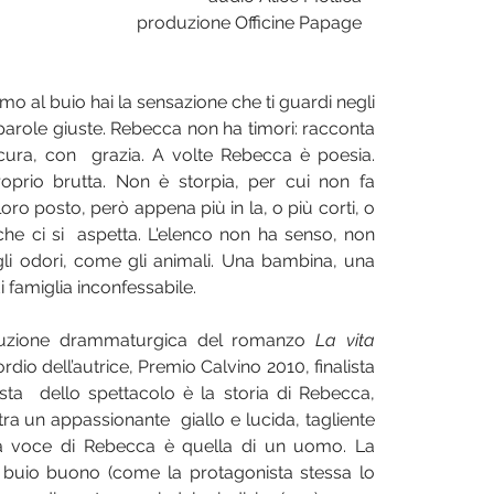
produzione Officine Papage   
 al buio hai la sensazione che ti guardi negli 
parole giuste. Rebecca non ha timori: racconta 
cura, con  grazia. A volte Rebecca è poesia. 
prio brutta. Non è storpia, per cui non fa 
loro posto, però appena più in la, o più corti, o 
che ci si  aspetta. L'elenco non ha senso, non 
 gli odori, come gli animali. Una bambina, una 
 famiglia inconfessabile.   
duzione drammaturgica del romanzo 
La vita 
rdio dell’autrice, Premio Calvino 2010, finalista 
sta  dello spettacolo è la storia di Rebecca, 
tra un appassionante  giallo e lucida, tagliente 
la voce di Rebecca è quella di un uomo. La 
 buio buono (come la protagonista stessa lo 