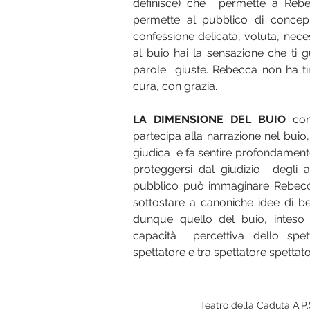
definisce) che  permette a Rebe
permette al pubblico di concepi
confessione delicata, voluta, nec
al buio hai la sensazione che ti g
parole  giuste. Rebecca non ha ti
cura, con grazia.   
LA DIMENSIONE DEL BUIO
 co
partecipa alla narrazione nel buio
giudica  e fa sentire profondament
proteggersi dal giudizio  degli alt
pubblico può immaginare Rebecca
sottostare a canoniche idee di bel
dunque quello del buio, inteso
capacità  percettiva dello spetta
spettatore e tra spettatore spettato
Teatro della Caduta A.P.S