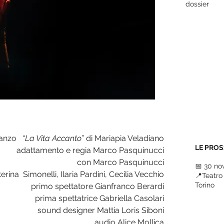
dossier
nzo   “
La Vita Accanto
” di Mariapia Veladiano   
LE PROS
adattamento e regia Marco Pasquinucci   
con Marco Pasquinucci   
📅 30 n
ina  Simonelli, Ilaria Pardini, Cecilia Vecchio   
📍Teatro 
Torino
primo spettatore Gianfranco Berardi   
prima spettatrice Gabriella Casolari   
sound designer Mattia Loris Siboni   
audio Alice Mollica   