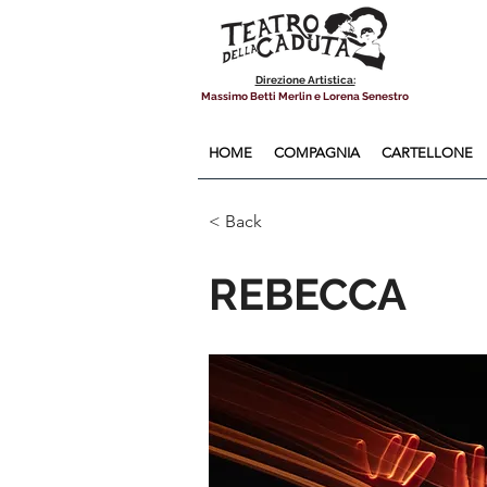
Direzione Artistica:
Massimo Betti Merlin e Lorena Senestro
HOME
COMPAGNIA
CARTELLONE
< Back
REBECCA