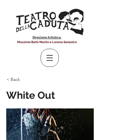
Direzione Artistica:
Massimo Betti Merlin e Lorena Senestro
< Back
White Out