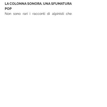
LA COLONNA SONORA. UNA SFUMATURA 
POP
Non sono rari i racconti di alpinisti che 
hanno affrontato alcune delle pareti nord 
più pericolose al mondo includendo nella 
loro attrezzatura walkman e batterie.
 Lo 
spettacolo è attraversato dai grandi 
successi musicali degli anni ’90, dai Dire 
Straits a Whitney Houston, che 
accompagnano lo sviluppo della storia.
Questa scelta lega fortemente ciò che 
accade ad un periodo storico preciso, 
agendo come elemento unificatore per il 
pubblico, che può riconoscere le 
dinamiche e le atmosfere sul palco.
 Una 
sfumatura “pop” che arricchisce di 
tenerezza e ironia un ambiente di per sé 
freddo e ostile, agendo metaforicamente 
come una fonte di calore e protezione per i 
personaggi in scena.