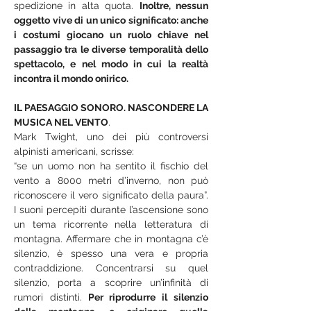
spedizione in alta quota. 
Inoltre, nessun 
oggetto vive di un unico significato: anche 
i costumi giocano un ruolo chiave nel 
passaggio tra le diverse temporalità dello 
spettacolo, e nel modo in cui la realtà 
incontra il mondo onirico.
IL PAESAGGIO SONORO. NASCONDERE LA 
MUSICA NEL VENTO
.
Mark Twight, uno dei più controversi 
alpinisti americani, scrisse:
“se un uomo non ha sentito il fischio del 
vento a 8000 metri d’inverno, non può 
riconoscere il vero significato della paura”. 
I suoni percepiti durante l’ascensione sono 
un tema ricorrente nella letteratura di 
montagna. Affermare che in montagna c’è 
silenzio, è spesso una vera e propria 
contraddizione. Concentrarsi su quel 
silenzio, porta a scoprire un’infinità di 
rumori distinti.
 Per riprodurre il silenzio 