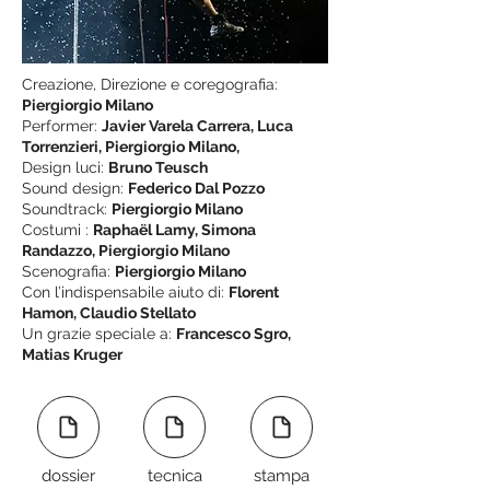
Creazione, Direzione e coregografia:
Piergiorgio Milano
Performer:
Javier Varela Carrera, Luca
Torrenzieri, Piergiorgio Milano,
Design luci:
Bruno Teusch
Sound design:
Federico Dal Pozzo
Soundtrack:
Piergiorgio Milano
Costumi :
Raphaël Lamy, Simona
Randazzo, Piergiorgio Milano
Scenografia:
Piergiorgio Milano
Con l’indispensabile aiuto di:
Florent
Hamon, Claudio Stellato
Un grazie speciale a:
Francesco Sgro,
Matias Kruger
dossier
tecnica
stampa