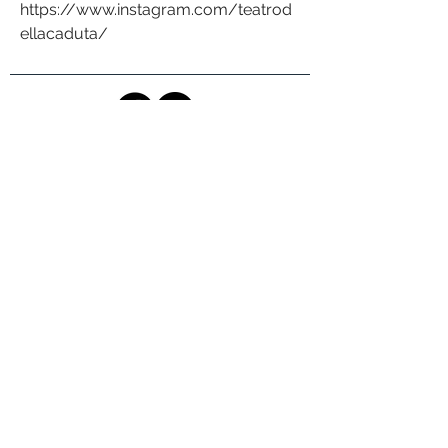
https://www.instagram.com/teatrod
ellacaduta/
Teatro della Caduta A.P.S. - Piazza Santa Giulia, 11 -
Uffici: Via Fontanesi, 25 - Teatro: via Buniva 24 -
10124 Torino (TO)
P.Iva/C.F.
08714940015
- Tel. 011/2453869
TRASPARENZA
TRATTAMENTO DATI PERSONALI