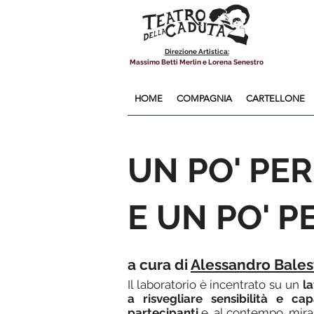
Direzione Artistica:
Massimo Betti Merlin e Lorena Senestro
HOME
COMPAGNIA
CARTELLONE
UN PO' PER
E UN PO' 
a cura di
Alessandro Balest
Il laboratorio è incentrato su un
l
a risvegliare sensibilità e cap
partecipanti
e, al contempo, mira 