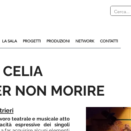
LA SALA
PROGETTI
PRODUZIONI
NETWORK
CONTATTI
 CELIA
PER NON MORIRE
rieri
avoro teatrale e musicale atto
acità espressive dei singoli
a far acquisire alcuni elementi